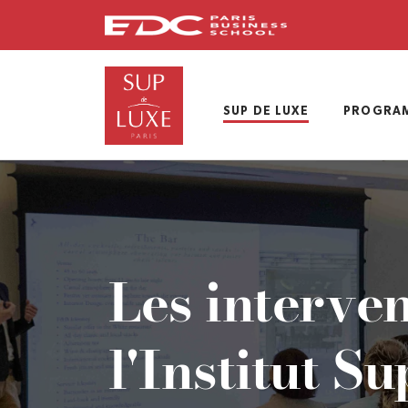
Skip
to
main
content
SUP DE LUXE
PROGRA
Les interve
l'Institut S