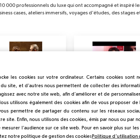
de 10 000 professionnels du luxe qui ont accompagné et inspiré l
ness cases, ateliers immersifs, voyages d'études, des stages et
cke les cookies sur votre ordinateur. Certains cookies sont 
Alessandro Diani &
Annie-Paule Quér
du site, et d’autres nous permettent de collecter des informati
Simona Riva
agissez avec notre site web, afin d’améliorer et de personnalise
Consultante en identité 
marque et stratégies de
Nous utilisons également des cookies afin de vous proposer de la
Diani Riva
branding, fondatrice de l’Ate
 vous permettre de partager du contenu sur les réseaux socia
de la Marque
re site. Enfin, nous utilisons des cookies, émis par nous ou par no
e mesurer l’audience sur ce site web. Pour en savoir plus sur le
ltez notre politique de gestion des cookies
Politique d'utilisation