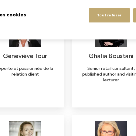
es cookies
Tout refuser
Geneviève Tour
Ghalia Boustani
xperte et passionnée de la
Senior retail consultant,
relation client
published author and visiti
lecturer