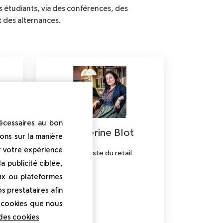
es étudiants, via des conférences, des
 des alternances.
nécessaires au bon
é
Catherine Blot
ons sur la manière
r votre expérience
de
Spécialiste du retail
 publicité ciblée,
lier
ux ou plateformes
s prestataires afin
s cookies que nous
 des cookies