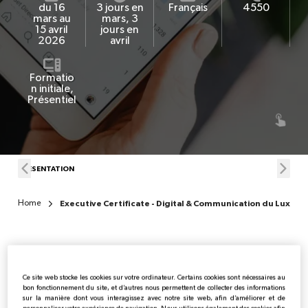
du 16
3 jours en
Français
4550
mars au
mars, 3
15 avril
jours en
FR
2026
avril
Formatio
n initiale,
Présentiel
PRÉSENTATION
PRO
Home
Executive Certificate - Digital & Communication du Luxe
Présentation du programme
Ce site web stocke les cookies sur votre ordinateur. Certains cookies sont nécessaires au
bon fonctionnement du site, et d’autres nous permettent de collecter des informations
sur la manière dont vous interagissez avec notre site web, afin d’améliorer et de