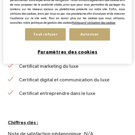
personnaliser votre expérience de navigation. Nous utilisons également des cookies afin
de vous proposer de la publicité ciblée, ainsi que pour vous permettre de partager du
Les formations certifiantes se destinent à des
contenu sur les réseaux sociaux ou plateformes présents sur notre site. Enfin, nous
professionnels intéressés par l’acquisition de
utilisons des cookies, émis par nous ou par nos prestataires afin d’analyser et de mesurer
l’audience sur ce site web. Pour en savoir plus sur les cookies que nous utilisons,
connaissances approfondies dans le secteur du luxe et
consultez notre politique de gestion des cookies
Politique d'utilisation des cookies
permettre de poursuivre son activité de par une
Tout refuser
Autoriser
programmation organisée en journée ou en soirée. Il
existe trois programmes permettant d’obtenir les
certifications suivantes :
Paramètres des cookies
Certificat marketing du luxe
Certificat digital et communication du luxe
Certificat entreprendre dans le luxe
Chiffres clés :
Note de satisfaction pédagogique : N/A