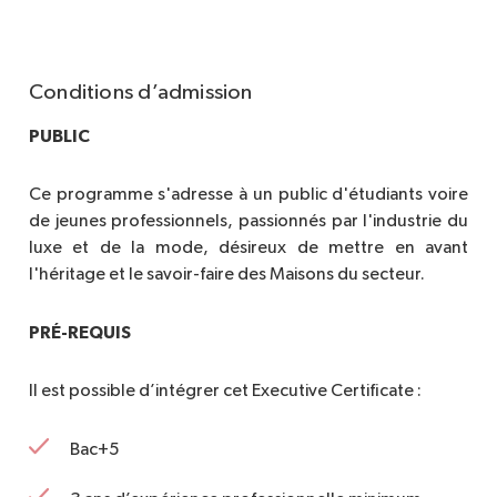
gérant les situations de crise et en valorisant les
4 semaines d'intervalle entre les sessions
"Certificat Digital et Communciation du
39856 BC02
engagements sociétaux et environnementaux de
Cours 100% présentiel en Français
4 semaines d'intervalle entre les sessions
luxe"
Manager Marketing et Commercial en
du titre
l’entreprise.
produits et services de luxe
(titre en nom propre de
Conditions d’admission
l'EDC Paris Business School, école de commerce à
laquelle Sup de Luxe est rattachée), certifié niveau 7,
PUBLIC
code RNCP39856, code NSF 312m, enregistré au RNCP
par arrêté le 27 janvier 2025 sous l'autorité du Ministère
Ce programme s'adresse à un public d'étudiants voire
du Travail.
de jeunes professionnels, passionnés par l'industrie du
luxe et de la mode, désireux de mettre en avant
l'héritage et le savoir-faire des Maisons du secteur.
PRÉ-REQUIS
Il est possible d’intégrer cet Executive Certificate :
Bac+5