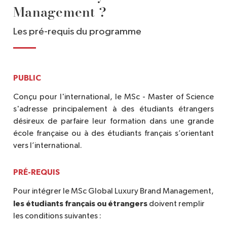
MANAGEMENT
Management ?
BRICS markets
Les projets s’articulent autour de thématiques définies
• Art management and
Les pré-requis du programme
telles que l’art, le sport, le cinéma, le patrimoine et
specificities
l’immobilier.
• Design and creative
team management
À l’issue de la compétition, les projets les plus
• Introduction to
PUBLIC
prometteurs sont exposés à Deauville, illustrant ainsi le
product and
partenariat solide entre Deauville et Sup de Luxe.
Conçu pour l'international, le MSc - Master of Science
communication design
s'adresse principalement à des étudiants étrangers
Rythme
désireux de parfaire leur formation dans une grande
école française ou à des étudiants français s’orientant
Rentrée : 
Novembre
vers l’international.
Stage de fin d'études : 
Obligatoire, d’une durée de 4 à
PRÉ-REQUIS
6 mois à partir de juillet, en France ou à l’international.
Pour intégrer le MSc Global Luxury Brand Management,
les étudiants français ou étrangers
doivent remplir
les conditions suivantes :