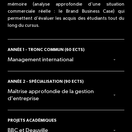
mémoire (analyse approfondie d'une situation
commerciale réelle : le Brand Business Case) qui
permettent d'évaluer les acquis des étudiants tout du
long du cursus.
ANNÉE 1 - TRONC COMMUN (60 ECTS)
Management international
SEMESTRE 1
(en 
LUXURY
ANNÉE 2 - SPÉCIALISATION (90 ECTS)
anglais)
MANAGEMENT
(60 
Maîtrise approfondie de la gestion
heures en anglais)
d'entreprise
• Ethics, corporate
social responsibility and
• Introduction and
sustainability
luxury field through
INTERNATIONAL
LUXURY TALENT
• Entrepreneurship
times and places
PROJETS ACADÉMIQUES
FINANCIAL
MANAGEMENT
ecosystem
• Definitions of luxury
BBC et Deauville