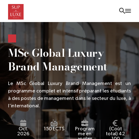
Skip
to
main
content
MSc Global Luxury
Brand Management
Le MSc Global Luxury Brand Management est un
programme complet et intensif préparant les étudiants
à des postes de management dans le secteur du luxe, à
l'international.
Oct.
150 ECTS
Program
(Coût
2026
me en
total) 42
anglais
100