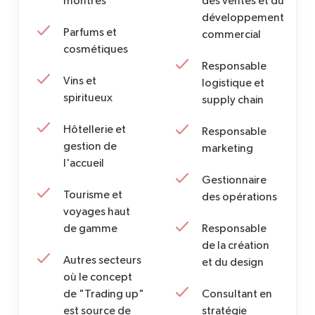
montres
des ventes et du
développement
Parfums et
commercial
cosmétiques
Responsable
Vins et
logistique et
spiritueux
supply chain
Hôtellerie et
Responsable
gestion de
marketing
l'accueil
Gestionnaire
Tourisme et
des opérations
voyages haut
de gamme
Responsable
de la création
Autres secteurs
et du design
où le concept
de "Trading up"
Consultant en
est source de
stratégie