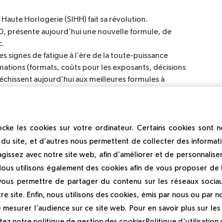
a Haute Horlogerie (SIHH) fait sa révolution.
, présente aujourd’hui une nouvelle formule, de
c.
s signes de fatigue à l’ère de la toute-puissance
mations (formats, coûts pour les exposants, décisions
léchissent aujourd’hui aux meilleures formules à
ujet nouveau, mais la crise a définitivement accéléré le
ciable des salons.
cke les cookies sur votre ordinateur. Certains cookies sont 
on et de communication de ce salon, la création d’une
é par des experts du secteur et des journalistes, afin
du site, et d’autres nous permettent de collecter des informati
ormat dynamique a donné naissance à des échanges et des
agissez avec notre site web, afin d’améliorer et de personnalise
 et ainsi permis d’accompagner les visiteurs dans leur
Nous utilisons également des cookies afin de vous proposer de la
 vous permettre de partager du contenu sur les réseaux socia
re site. Enfin, nous utilisons des cookies, émis par nous ou par no
directeur de Sup de Luxe :
« Digitaliser la 
e mesurer l’audience sur ce site web. Pour en savoir plus sur le
de toucher un public plus large, et ce dans un espace 
ltez notre politique de gestion des cookies
Politique d'utilisation