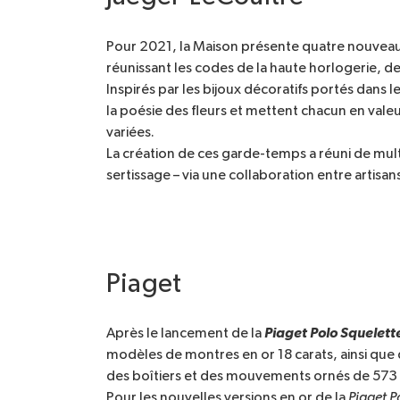
Pour 2021, la Maison présente quatre nouv
réunissant les codes de la haute horlogerie, de l
Inspirés par les bijoux décoratifs portés dans
la poésie des fleurs et mettent chacun en vale
variées.
La création de ces garde-temps a réuni de multi
sertissage – via une collaboration entre artisa
Piaget
Piaget Polo Squelett
Après le lancement de la
modèles de montres en or 18 carats, ainsi que
des boîtiers et des mouvements ornés de 573 pie
Pour les nouvelles versions en or de la
Piaget P