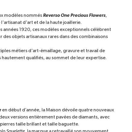
Reverso One Precious Flowers
eaux modèles nommés
,
'artisanat d'art et de la haute joaillerie.
 les années 1920, ces modèles exceptionnels célèbrent
ur des objets artisanaux rares dans des combinaisons
ples métiers d'art-émaillage, gravure et travail de
ns hautement qualifiés, au sommet de leur expertise.
e
en début d’année, la Maison dévoile quatre nouveaux
 deux versions entièrement pavées de diamants, avec
rres taille brillant et taille baguette.
olo Squelette
, la marque a retravaillé son mouvement