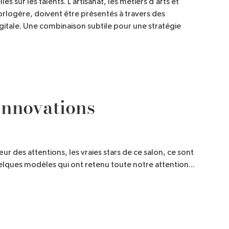
es sur les talents. L’artisanat, les métiers d’arts et
horlogère, doivent être présentés à travers des
itale. Une combinaison subtile pour une stratégie
innovations
œur des attentions, les vraies stars de ce salon, ce sont
elques modèles qui ont retenu toute notre attention...