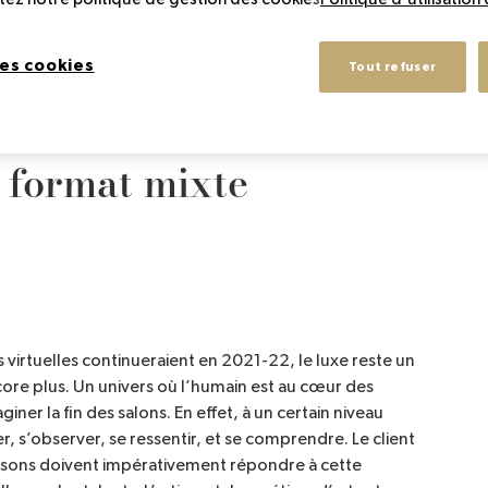
 façon de respecter les codes du luxe tout en intégrant une 
es cookies
Tout refuser
n format mixte
 virtuelles continueraient en 2021-22, le luxe reste un
core plus. Un univers où l’humain est au cœur des
iner la fin des salons. En effet, à un certain niveau
r, s’observer, se ressentir, et se comprendre. Le client
 maisons doivent impérativement répondre à cette