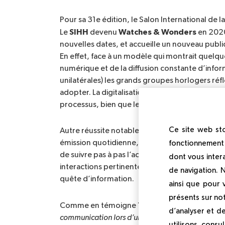
Pour sa 31e édition, le Salon International de l
SIHH
Watches & Wonders
Le
devenu
en 2020
nouvelles dates, et accueille un nouveau publi
En effet, face à un modèle qui montrait quelque
numérique et de la diffusion constante d’infor
unilatérales) les grands groupes horlogers réf
adopter. La digitalisation n’est certes pas un s
processus, bien que le présentiel reste indisso
Ce site web sto
Autre réussite notable en termes d’organisati
émission quotidienne, un
 « morning show » 
anim
fonctionnement 
de suivre pas à pas l’actualité du salon. Ce f
dont vous inter
interactions pertinentes autour de l’industrie,
de navigation. 
quête d’information.
ainsi que pour
présents sur not
Thibaut de La Rivière, 
Comme en témoigne
d’analyser et d
communication lors d’un événement est 
un moyen 
utilisons, consu