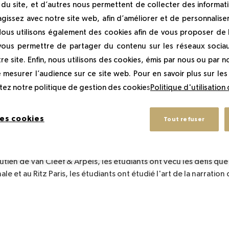
du site, et d’autres nous permettent de collecter des informati
agissez avec notre site web, afin d’améliorer et de personnalise
es pour des voyages d'études exceptionnels dans le domaine de l
Nous utilisons également des cookies afin de vous proposer de la
 vous permettre de partager du contenu sur les réseaux socia
re site. Enfin, nous utilisons des cookies, émis par nous ou par no
 d'étudiants mba de Stellenbosch University, Afrique du sud, 
e mesurer l’audience sur ce site web. Pour en savoir plus sur le
eprise de luxe derrière les coulisses.
ltez notre politique de gestion des cookies
Politique d'utilisation
es cookies
Tout refuser
 luxe au Château de Versailles et leur a permis d'apprendre e
Fragonard et dans des réunions de cadres de Richemont au siège 
tien de Van Cleef & Arpels, les étudiants ont vécu les défis que l
e et au Ritz Paris, les étudiants ont étudié l'art de la narration