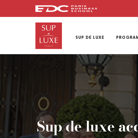
Skip
to
main
content
SUP DE LUXE
PROGRA
Sup de luxe acc