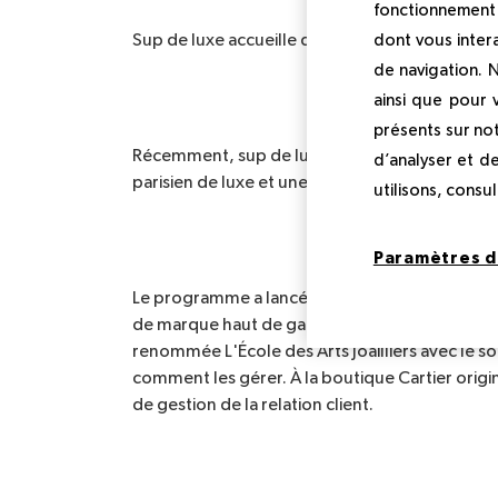
fonctionnement 
dont vous inter
Sup de luxe accueille des universités mondial
de navigation. 
ainsi que pour
présents sur not
Récemment, sup de luxe a accueilli un groupe
d’analyser et d
parisien de luxe et une expérience vip de l'entr
utilisons, consu
Paramètres d
Le programme a lancé les élèves au concept de
de marque haut de gamme dans des ateliers au 
renommée L'École des Arts Joailliers avec le sou
comment les gérer. À la boutique Cartier original
de gestion de la relation client.