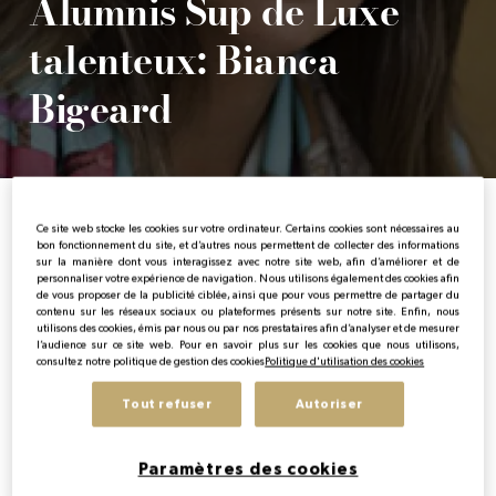
Alumnis Sup de Luxe
talenteux: Bianca
FR
Bigeard
Home
Les actualités de l’Institut
Alumnis Sup de Luxe talenteux: Bianc
Ce site web stocke les cookies sur votre ordinateur. Certains cookies sont nécessaires au
bon fonctionnement du site, et d’autres nous permettent de collecter des informations
sur la manière dont vous interagissez avec notre site web, afin d’améliorer et de
personnaliser votre expérience de navigation. Nous utilisons également des cookies afin
de vous proposer de la publicité ciblée, ainsi que pour vous permettre de partager du
contenu sur les réseaux sociaux ou plateformes présents sur notre site. Enfin, nous
utilisons des cookies, émis par nous ou par nos prestataires afin d’analyser et de mesurer
l’audience sur ce site web. Pour en savoir plus sur les cookies que nous utilisons,
consultez notre politique de gestion des cookies
Politique d'utilisation des cookies
Publicado:
18/04/2016
|
Actualizado:
16/04/2024
Tout refuser
Autoriser
Alumni
Paramètres des cookies