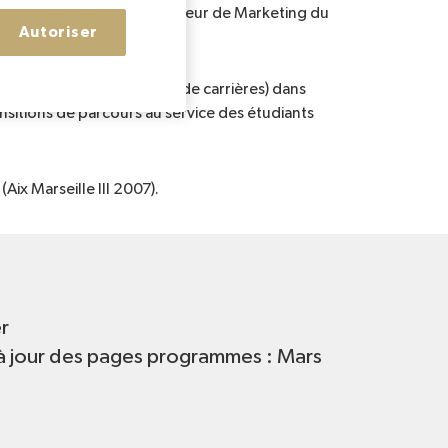
réation de l’Institut Supérieur de Marketing du
Autoriser
utement, coaching, gestion de carrières) dans
ansitions de parcours au service des étudiants
ix Marseille III 2007).
r
à jour des pages programmes : Mars