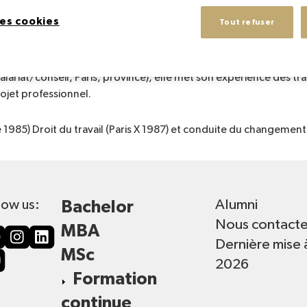
, DRH de Cartier international de 1989 à 1998 participant à la c
es cookies
Tout refuser
 Tokyo.
rbanisme, Publicité, Culture), de disciplines transversales (recr
lariat/conseil, Paris, province), elle met son expérience des tr
ojet professionnel.
985) Droit du travail (Paris X 1987) et conduite du changement (A
Alumni
low us:
Bachelor
Nous contacte
MBA
Dernière mise 
MSc
2026
Formation
continue