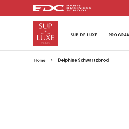
Skip
to
main
content
SUP DE LUXE
PROGRA
Home
Delphine Schwartzbrod