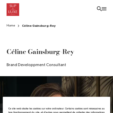
Skip
to
main
content
Home
Céline Gainsburg-Rey
Céline Gainsburg-Rey
Brand Developpment Consultant
Ce site web stocke les cookies sur votre ordinateur. Certains cookies sont nécessaires au
bon fonctionnement du site, et d’autres nous permettent de collecter des informations