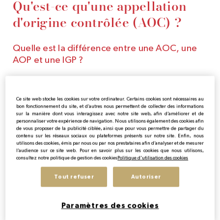
Qu'est-ce qu'une appellation
d'origine contrôlée (AOC) ?
Quelle est la différence entre une AOC, une
AOP et une IGP ?
Comprendre la distinction entre les termes AOC, AOP
et IGP est essentiel pour appréhender la qualité et
Ce site web stocke les cookies sur votre ordinateur. Certains cookies sont nécessaires au
l'origine d'un produit viticole.
bon fonctionnement du site, et d’autres nous permettent de collecter des informations
sur la manière dont vous interagissez avec notre site web, afin d’améliorer et de
personnaliser votre expérience de navigation. Nous utilisons également des cookies afin
Appellation d'Origine Contrôlée (AOC)
: l'AOC
de vous proposer de la publicité ciblée, ainsi que pour vous permettre de partager du
contenu sur les réseaux sociaux ou plateformes présents sur notre site. Enfin, nous
est un label français qui garantit l'authenticité et
utilisons des cookies, émis par nous ou par nos prestataires afin d’analyser et de mesurer
l’audience sur ce site web. Pour en savoir plus sur les cookies que nous utilisons,
l'origine géographique d'un produit ; en
consultez notre politique de gestion des cookies
Politique d'utilisation des cookies
l'occurrence, le vin. C'est une reconnaissance
officielle attribuée à certains produits agricoles
Tout refuser
Autoriser
français, avec des critères stricts liés au terroir, aux
cépages, aux pratiques de production et de
Paramètres des cookies
vinification. Cette dénomination protégée assure