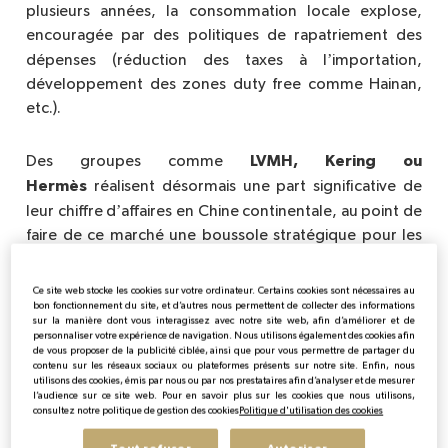
plusieurs années, la consommation locale explose,
encouragée par des politiques de rapatriement des
’
dépenses (réduction des taxes à l
importation,
développement des zones duty free comme Hainan,
etc.).
LVMH, Kering ou
Des groupes comme
Herm
è
s
réalisent désormais une part significative de
’
leur chiffre d
affaires en Chine continentale, au point de
faire de ce marché une boussole stratégique pour les
lancements de produits, les campagnes marketing et
’
l
innovation retail.
Ce site web stocke les cookies sur votre ordinateur. Certains cookies sont nécessaires au
bon fonctionnement du site, et d’autres nous permettent de collecter des informations
sur la manière dont vous interagissez avec notre site web, afin d’améliorer et de
personnaliser votre expérience de navigation. Nous utilisons également des cookies afin
de vous proposer de la publicité ciblée, ainsi que pour vous permettre de partager du
contenu sur les réseaux sociaux ou plateformes présents sur notre site. Enfin, nous
utilisons des cookies, émis par nous ou par nos prestataires afin d’analyser et de mesurer
Transformation des habitudes de
l’audience sur ce site web. Pour en savoir plus sur les cookies que nous utilisons,
consommation apr
è
s la crise sanitaire
consultez notre politique de gestion des cookies
Politique d'utilisation des cookies