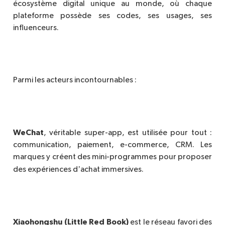
é
cosyst
è
me digital unique au monde, o
ù
chaque
plateforme poss
è
de ses codes, ses usages, ses
influenceurs.
Parmi les acteurs incontournables :
WeChat
, véritable super-app, est utilisée pour tout :
communication, paiement, e-commerce, CRM. Les
marques y créent des mini-programmes pour proposer
’
des expériences d
achat immersives.
Xiaohongshu (Little Red Book)
est le réseau favori des