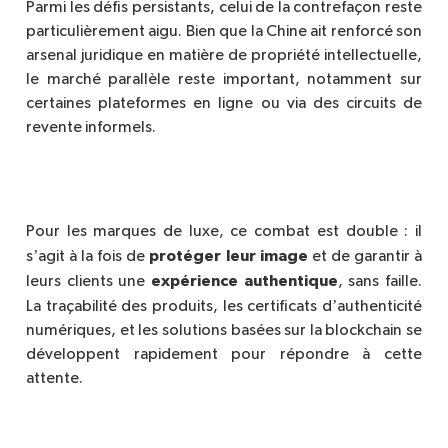
Parmi les défis persistants, celui de la contrefaçon reste
particuli
è
rement aigu. Bien que la Chine ait renforcé son
arsenal juridique en mati
ère de propri
été intellectuelle,
le marché parall
è
le reste important, notamment sur
certaines plateformes en ligne ou via des circuits de
revente informels.
Pour les marques de luxe, ce combat est double : il
’
protéger leur image
s
agit à la fois de
et de garantir à
exp
érience authentique
leurs clients une
, sans faille.
’
La traç
abilit
é des produits, les certificats d
authenticit
é
numériques, et les solutions basées sur la blockchain se
développent rapidement pour répondre à
cette
attente.