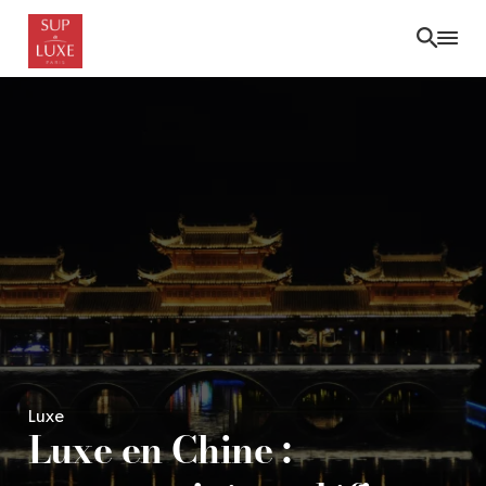
Skip
to
main
content
Luxe
Luxe en Chine :