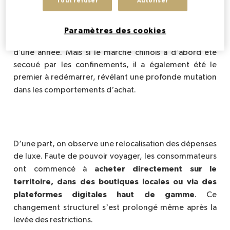
Tout refuser
Autoriser
La pand
é
mie de Covid-19 a
freiné la consommation
Paramètres des cookies
mondiale, et particulièrement chinoise, durant plus
’
d’une année. Mais si le marché chinois a d
abord été
secoué par les confinements, il a également été le
premier à redé
marrer, r
évélant une profonde mutation
’
dans les comportements d
achat.
’
D
une part, on observe une relocalisation des dépenses
de luxe. Faute de pouvoir voyager, les consommateurs
acheter directement sur le
ont commencé à
territoire, dans des boutiques locales ou via des
plateformes digitales haut de gamme
. Ce
’
changement structurel s
est prolongé mê
me apr
è
s la
levée des restrictions.