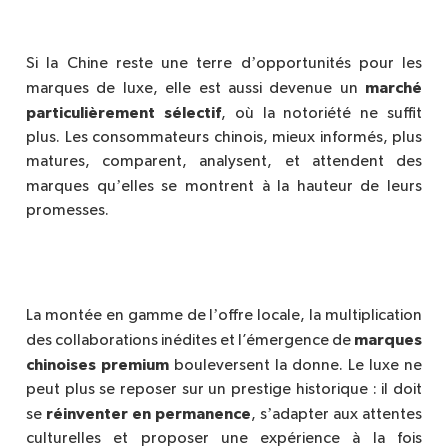
’
Si la Chine reste une terre d
opportunit
és pour les
marché
marques de luxe, elle est aussi devenue un
particuli
è
rement sélectif
, o
ù la notori
été ne suffit
plus. Les consommateurs chinois, mieux informés, plus
matures, comparent, analysent, et attendent des
’
marques qu
elles se montrent à la hauteur de leurs
promesses.
’
La montée en gamme de l
offre locale, la multiplication
marques
des collaborations inédites et l’émergence de
chinoises premium
bouleversent la donne. Le luxe ne
peut plus se reposer sur un prestige historique : il doit
’
réinventer en permanence
se
, s
adapter aux attentes
culturelles et proposer une expé
rience
à la fois