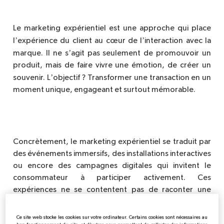
Le marketing exp
érientiel est une approche qui place
’
’
l
exp
érience du client au cœur de l
interaction avec la
’
marque. Il ne s
agit pas seulement de promouvoir un
produit, mais de faire vivre une émotion, de créer un
’
souvenir. L
objectif ? Transformer une transaction en un
moment unique, engageant et surtout mémorable.
Concr
è
tement, le marketing exp
érientiel se traduit par
des événements immersifs, des installations interactives
ou encore des campagnes digitales qui invitent le
consommateur à participer activement. Ces
expériences ne se contentent pas de raconter une
histoire, elles impliquent directement les clients dans
cet univers. Que ce soit en testant un produit, en
Ce site web stocke les cookies sur votre ordinateur. Certains cookies sont nécessaires au