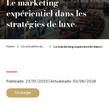
Le marketing
expérientiel dans les
FR
stratégies de luxe
Home
Les actualités du secteur du luxe
Le marketing expérientiel dans les s
Publicado:
23/01/2025
|
Actualizado:
03/06/2026
Stratégie