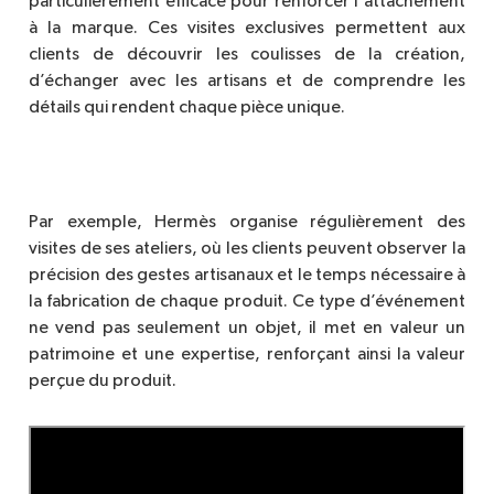
’
particuli
è
rement efficace pour renforcer l
attachement
à la marque. Ces visites exclusives permettent aux
clients de découvrir les coulisses de la création,
d’échanger avec les artisans et de comprendre les
détails qui rendent chaque pi
è
ce unique.
Par exemple, Herm
è
s organise réguli
è
rement des
visites de ses ateliers, o
ù
les clients peuvent observer la
précision des gestes artisanaux et le temps nécessaire à
la fabrication de chaque produit. Ce type d’événement
ne vend pas seulement un objet, il met en valeur un
patrimoine et une expertise, renforçant ainsi la valeur
perçue du produit.