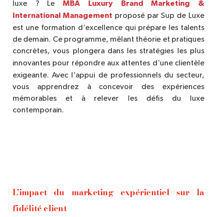
MBA Luxury Brand Marketing &
luxe ? Le
International Management
proposé par Sup de Luxe
’
est une formation d
excellence qui prépare les talents
de demain. Ce programme, mê
lant th
éorie et pratiques
concr
è
tes, vous plongera dans les stratégies les plus
’
innovantes pour répondre aux attentes d
une client
è
le
’
exigeante. Avec l
appui de professionnels du secteur,
vous apprendrez à concevoir des expériences
mémorables et à relever les défis du luxe
contemporain.
L'impact du marketing expérientiel sur la
fidélité
client