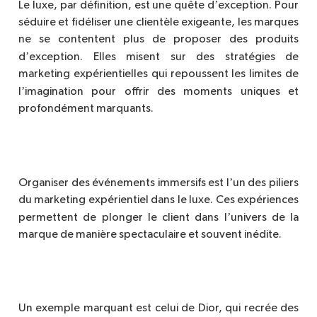
’
Le luxe, par définition, est une quête d
exception. Pour
séduire et fidéliser une client
è
le exigeante, les marques
ne se contentent plus de proposer des produits
’
d
exception. Elles misent sur des straté
gies de
marketing exp
érientielles qui repoussent les limites de
’
l
imagination pour offrir des moments uniques et
profondément marquants.
’
Organiser des événements immersifs est l
un des piliers
du marketing expérientiel dans le luxe. Ces expériences
’
permettent de plonger le client dans l
univers de la
marque de mani
è
re spectaculaire et souvent iné
dite.
Un exemple marquant est celui de Dior, qui recrée des