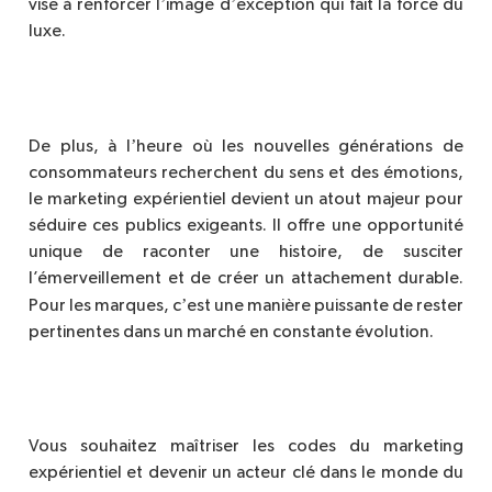
’
’
vise à renforcer l
image d
exception qui fait la force du
luxe.
’
De plus, à l
heure o
ù
les nouvelles générations de
consommateurs recherchent du sens et des é
motions,
le marketing exp
érientiel devient un atout majeur pour
séduire ces publics exigeants. Il offre une opportunité
unique de raconter une histoire, de susciter
l’émerveillement et de créer un attachement durable.
’
Pour les marques, c
est une mani
è
re puissante de rester
pertinentes dans un marché
en constante
évolution.
Vous souhaitez maîtriser les codes du marketing
expérientiel et devenir un acteur clé dans le monde du