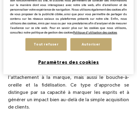
explorant un espace conçu sur-mesure ou en
bon fonctionnement du site, et d’autres nous permettent de collecter des informations
sur la manière dont vous interagissez avec notre site web, afin d’améliorer et de
’
s
immergeant dans une expérience sensorielle, le client
personnaliser votre expérience de navigation. Nous utilisons également des cookies afin
de vous proposer de la publicité ciblée, ainsi que pour vous permettre de partager du
devient acteur et non plus spectateur.
contenu sur les réseaux sociaux ou plateformes présents sur notre site. Enfin, nous
utilisons des cookies, émis par nous ou par nos prestataires afin d’analyser et de mesurer
l’audience sur ce site web. Pour en savoir plus sur les cookies que nous utilisons,
consultez notre politique de gestion des cookies
Politique d'utilisation des cookies
Tout refuser
Autoriser
Cette méthode repose sur un principe simple : les
émotions fortes laissent une trace durable. En
Paramètres des cookies
impliquant le consommateur à un niveau émotionnel, le
marketing expérientiel favorise non seulement
’
l
attachement à la marque, mais aussi le bouche-à-
’
oreille et la fidélisation. Ce type d
approche se
distingue par sa capacité à marquer les esprits et à
générer un impact bien au-delà de la simple acquisition
de clients.