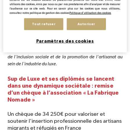
utilisons des cookies, émis par nous ou par nos prestataires afin d’analyser et de mesurer
l’audience sur ce site web. Pour en savoir plus sur les cookies que nous utilisons,
consultez notre politique de gestion des cookies
Politique d'utilisation des cookies
Durant les derniers jours de la « Fashion Week », Sup de 
Luxe, leader de l'enseignement supérieur dans le domaine 
Tout refuser
Autoriser
du luxe, et son Association des Diplômés ont réunis de 
nombreux acteurs pour une action engagée : la remise d’un 
Paramètres des cookies
chèque à l'association "La Fabrique Nomade". Une 
initiative qui marque un pas significatif de l’institut en faveur 
de l'inclusion sociale et de la promotion de l'artisanat au 
sein de l'industrie du luxe.
Sup de Luxe et ses diplômés se lancent
dans une dynamique sociétale : remise
d’un chèque à l’association « La Fabrique
Nomade »
Un chèque de 34 250€ pour valoriser et
soutenir l’insertion professionnelle des artisans
migrants et réfugiés en France