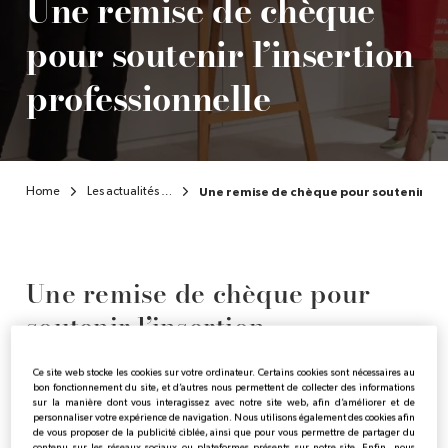
Une remise de chèque
pour soutenir l’insertion
professionnelle
Home
Les actualités de l’Institut
Une remise de chèque pour soutenir l’in
Une remise de chèque pour
soutenir l’insertion
professionnelle
Ce site web stocke les cookies sur votre ordinateur. Certains cookies sont nécessaires au
bon fonctionnement du site, et d’autres nous permettent de collecter des informations
sur la manière dont vous interagissez avec notre site web, afin d’améliorer et de
personnaliser votre expérience de navigation. Nous utilisons également des cookies afin
Publicado:
20/11/2023
|
Actualizado:
10/04/2025
de vous proposer de la publicité ciblée, ainsi que pour vous permettre de partager du
contenu sur les réseaux sociaux ou plateformes présents sur notre site. Enfin, nous