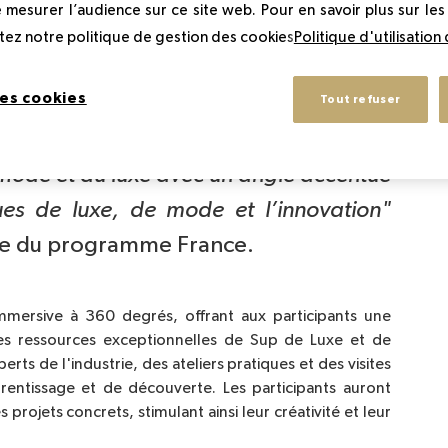
e mesurer l’audience sur ce site web. Pour en savoir plus sur le
 à Florence, où les étudiants auront le privilège de
ltez notre politique de gestion des cookies
Politique d'utilisation
 Avec ses racines profondes dans le berceau de l'art et
 idéal pour une telle immersion.
es cookies
Tout refuser
nes permet d’acquérir une double 
mode et du luxe avec un angle accentué 
autour de l’héritage des marques de luxe, de mode et l’innovation" 
le du programme France.
immersive à 360 degrés, offrant aux participants une
les ressources exceptionnelles de Sup de Luxe et de
erts de l'industrie, des ateliers pratiques et des visites
pprentissage et de découverte.
Les participants auront
rojets concrets, stimulant ainsi leur créativité et leur