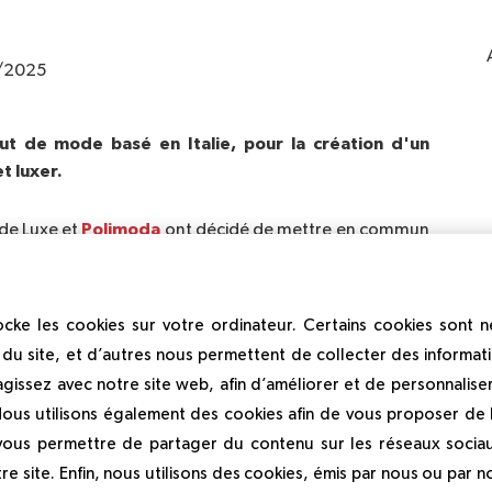
/2025
tut de mode basé en Italie, pour la création d'un
t luxer.
Polimoda
de Luxe et
ont décidé de mettre en commun
ion Business: Legacy and Innovation
"
Summer 
, une
ois dans l'univers de l’innovation, de l'artisanat et de
cke les cookies sur votre ordinateur. Certains cookies sont 
du site, et d’autres nous permettent de collecter des informati
former de futurs managers
pose sur l’ambition de
agissez avec notre site web, afin d’améliorer et de personnalise
 commerciales innovantes dans l'industrie du luxe
Nous utilisons également des cookies afin de vous proposer de la
eux semaines intensives au cœur de Paris, au sein de
 vous permettre de partager du contenu sur les réseaux socia
portunité d'explorer la capitale de la mode et du luxe,
fessionnels de l'industrie renommés.
re site. Enfin, nous utilisons des cookies, émis par nous ou par no