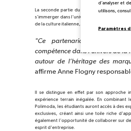
d’analyser et d
La seconde partie du programme se déroulera
utilisons, consu
s'immerger dans l'univers créatif de Polimoda.
de la culture italienne, Florence offre le cadre
Paramètres d
"Ce partenariat de 4 semai
compétence dans l’univers de la 
affirme Anne Flogny responsab
Il se distingue en effet par son approche 
expérience terrain inégalée. En combinant 
Polimoda
, les étudiants auront accès à des exp
exclusives, créant ainsi une toile riche d'a
également l'opportunité de collaborer sur des p
esprit d'entreprise.