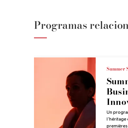
Programas relacio
Summer S
Summ
Busi
Inno
Un program
l'héritage
premières 