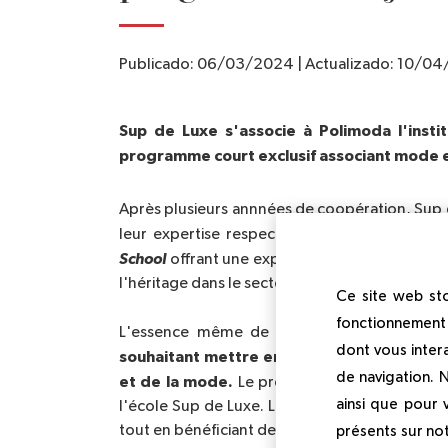
Publicado:
06/03/2024
|
Actualizado:
10/04
Sup de Luxe s'associe à Polimoda l'insti
programme court exclusif associant mode e
Après plusieurs annnées de coopération, Sup 
"
Fash
leur expertise respective en créant le
School 
offrant une expérience immersive d'un m
l'héritage dans le secteur de la mode.
Ce site web sto
fonctionnement 
L'essence même de cette collaboration re
dont vous inter
souhaitant mettre en œuvre des stratégies
de navigation. 
et de la mode.
Le programme débutera par d
ainsi que pour
l'école Sup de Luxe. Les étudiants auront l'op
tout en bénéficiant des enseignements de pro
présents sur not