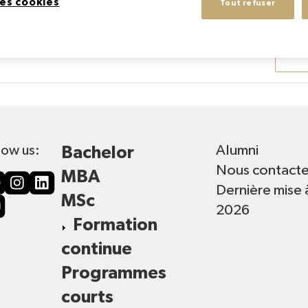
MBA de
l'Institut supérieur du marketing du luxe
.
es cookies
Tout refuser
Alumni
low us:
Bachelor
Nous contacte
MBA
Dernière mise 
MSc
2026
Formation
continue
Programmes
courts