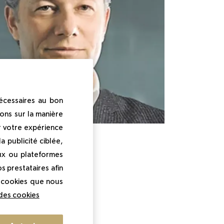
nécessaires au bon
ons sur la manière
r votre expérience
 publicité ciblée,
ux ou plateformes
uccession de Georges
s prestataires afin
éveiller
« la belle 
s cookies que nous
ment de la personne.
 des cookies
arketing, d'un master