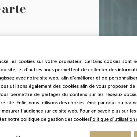
varte
cke les cookies sur votre ordinateur. Certains cookies sont 
du site, et d’autres nous permettent de collecter des informati
agissez avec notre site web, afin d’améliorer et de personnalise
Nous utilisons également des cookies afin de vous proposer de la
 vous permettre de partager du contenu sur les réseaux socia
mois à la présidence de Vivarte pour prendre la s
re site. Enfin, nous utilisons des cookies, émis par nous ou par no
z Carrefour, Marc Lelandais est déterminé à r
e mesurer l’audience sur ce site web. Pour en savoir plus sur le
 à ses yeux, le groupe spécialisé dans l'équipe
ltez notre politique de gestion des cookies
Politique d'utilisation
re d'un DEA de sciences politiques, d'un DESS de m