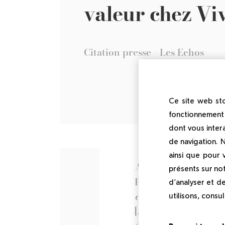
valeur chez Vi
Citation presse - Les Echos
Ce site web sto
fonctionnement 
dont vous inter
de navigation. 
ainsi que pour
Arrivé il y a cinq 
présents sur not
Plassat, parti che
d’analyser et d
endormie »
qu'est,
utilisons, consu
[...] il est titulai