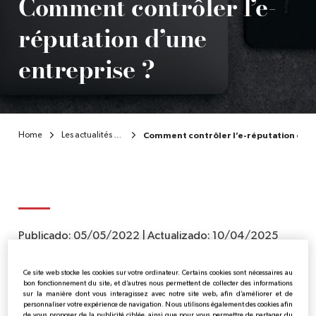
Comment contrôler l’e-
réputation d’une
entreprise ?
Home
Les actualités de l’Institut
Comment contrôler l’e-réputation d’un
Publicado:
05/05/2022
|
Actualizado:
10/04/2025
Pédagogie
Ce site web stocke les cookies sur votre ordinateur. Certains cookies sont nécessaires au
bon fonctionnement du site, et d’autres nous permettent de collecter des informations
sur la manière dont vous interagissez avec notre site web, afin d’améliorer et de
personnaliser votre expérience de navigation. Nous utilisons également des cookies afin
de vous proposer de la publicité ciblée, ainsi que pour vous permettre de partager du