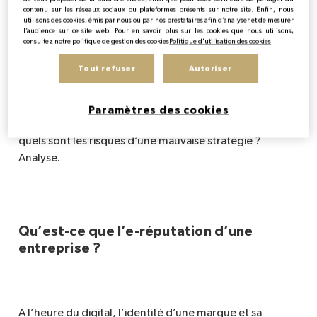
Si dans le luxe l’image de marque est essentielle, il en
contenu sur les réseaux sociaux ou plateformes présents sur notre site. Enfin, nous
utilisons des cookies, émis par nous ou par nos prestataires afin d’analyser et de mesurer
faut parfois peu pour qu’une simple opération ou une
l’audience sur ce site web. Pour en savoir plus sur les cookies que nous utilisons,
mauvaise communication viennent ruiner tout le travail
consultez notre politique de gestion des cookies
Politique d'utilisation des cookies
de e-réputation construit en amont. Véritable enjeu
Tout refuser
Autoriser
marketing, une e-réputation incontrolée peut
provoquer de nombreux retours négatifs et impacter
profondément la visibilté et l’identité d’une marque.
Paramètres des cookies
Alors, comment conserver une bonne e-réputation et
quels sont les risques d’une mauvaise stratégie ?
Analyse.
Qu’est-ce que l’e-réputation d’une
entreprise ?
A l’heure du digital, l’identité d’une marque et sa