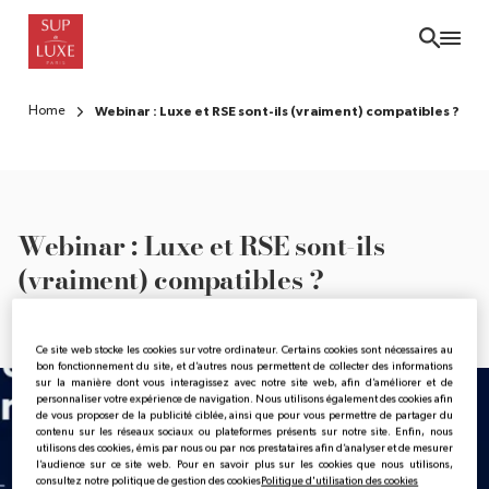
Skip
to
main
content
Home
Webinar : Luxe et RSE sont-ils (vraiment) compatibles ?
Webinar : Luxe et RSE sont-ils
(vraiment) compatibles ?
Thursday, November 7, 2024 - 12:00
Ce site web stocke les cookies sur votre ordinateur. Certains cookies sont nécessaires au
bon fonctionnement du site, et d’autres nous permettent de collecter des informations
sur la manière dont vous interagissez avec notre site web, afin d’améliorer et de
personnaliser votre expérience de navigation. Nous utilisons également des cookies afin
de vous proposer de la publicité ciblée, ainsi que pour vous permettre de partager du
contenu sur les réseaux sociaux ou plateformes présents sur notre site. Enfin, nous
utilisons des cookies, émis par nous ou par nos prestataires afin d’analyser et de mesurer
l’audience sur ce site web. Pour en savoir plus sur les cookies que nous utilisons,
consultez notre politique de gestion des cookies
Politique d'utilisation des cookies