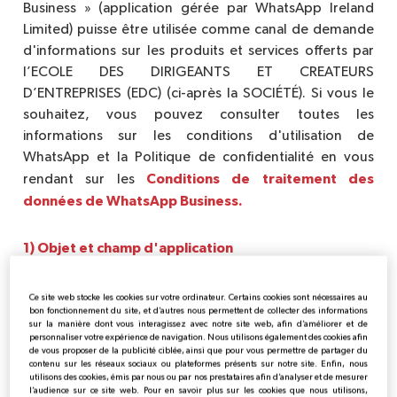
Business » (application gérée par WhatsApp Ireland
Limited) puisse être utilisée comme canal de demande
d'informations sur les produits et services offerts par
l’ECOLE DES DIRIGEANTS ET CREATEURS
D’ENTREPRISES (EDC) (ci-après la SOCIÉTÉ). Si vous le
souhaitez, vous pouvez consulter toutes les
informations sur les conditions d'utilisation de
WhatsApp et la Politique de confidentialité en vous
Conditions de traitement des
rendant sur les
données de WhatsApp Business
.
1) Objet et champ d'application
L'objet des présentes conditions d'utilisation est de
Ce site web stocke les cookies sur votre ordinateur. Certains cookies sont nécessaires au
réglementer la relation l’ECOLE DES DIRIGEANTS ET
bon fonctionnement du site, et d’autres nous permettent de collecter des informations
CREATEURS D’ENTREPRISES (EDC) (ci-après dénommée
sur la manière dont vous interagissez avec notre site web, afin d’améliorer et de
personnaliser votre expérience de navigation. Nous utilisons également des cookies afin
la SOCIÉTÉ) et vous-même (ci-après dénommé le
de vous proposer de la publicité ciblée, ainsi que pour vous permettre de partager du
contenu sur les réseaux sociaux ou plateformes présents sur notre site. Enfin, nous
Client), lors de l'utilisation de l'application Whatsapp en
utilisons des cookies, émis par nous ou par nos prestataires afin d’analyser et de mesurer
tant que canal de contact afin que la SOCIÉTÉ puisse
l’audience sur ce site web. Pour en savoir plus sur les cookies que nous utilisons,